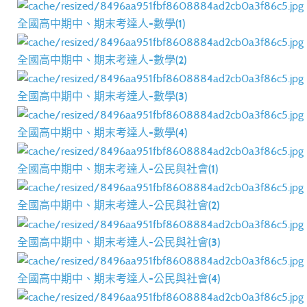
全國高中期中、期末考達人-數學(1)
全國高中期中、期末考達人-數學(2)
全國高中期中、期末考達人-數學(3)
全國高中期中、期末考達人-數學(4)
全國高中期中、期末考達人-公民與社會(1)
全國高中期中、期末考達人-公民與社會(2)
全國高中期中、期末考達人-公民與社會(3)
全國高中期中、期末考達人-公民與社會(4)