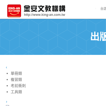
台
出
‹
單冊類
複習類
考前衝刺
工具類
›