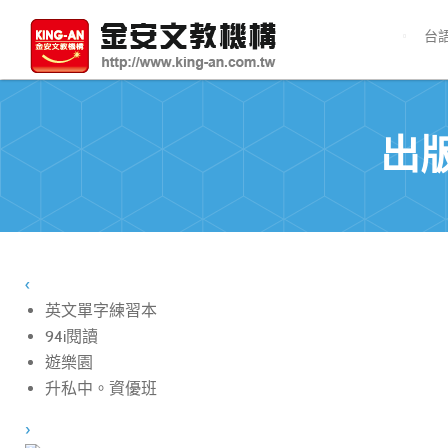
台
出
‹
英文單字練習本
94i閱讀
遊樂園
升私中。資優班
›